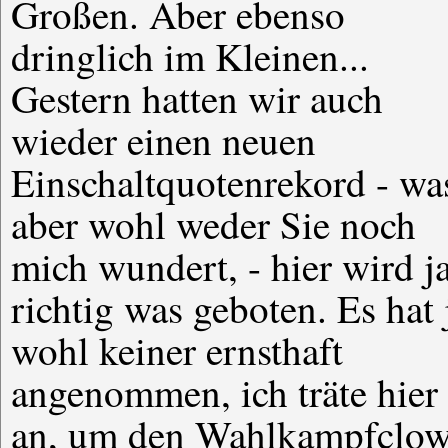
Großen. Aber ebenso
wissen Sie, der Schalck. Ich
dringlich im Kleinen...
werd ihn einfach nich los.Is
Gestern hatten wir auch
wieder einen neuen
Einschaltquotenrekord - wa
aber wohl weder Sie noch
mich wundert, - hier wird j
richtig was geboten. Es hat 
wohl keiner ernsthaft
angenommen, ich träte hier
an, um den Wahlkampfclo