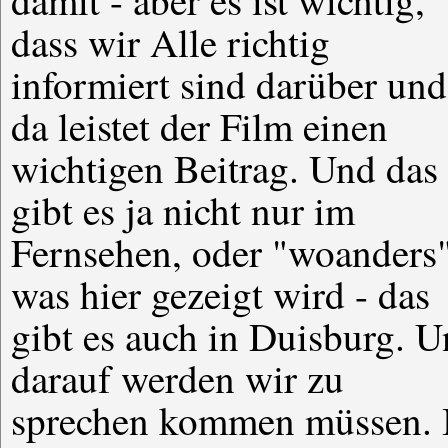
damit - aber es ist wichtig,
sich tapfer. Es wird bestimmt
dass wir Alle richtig
nicht so schlimm sein, wie
informiert sind darüber und
Sie befürchten. Und Sie
da leistet der Film einen
müssen ja auch nicht die
wichtigen Beitrag. Und das
ganzen nächsten Jahre an
gibt es ja nicht nur im
einem Stehtisch verbringen.
Fernsehen, oder "woanders
Wird sein, wie früher be
was hier gezeigt wird - das
Muttern: Wer artig is, dä
gibt es auch in Duisburg. 
kommt au ma auffen Scho
darauf werden wir zu
lol. (und roll. aum Boden, vor
sprechen kommen müssen.
Lachen) ... (Der Schalc