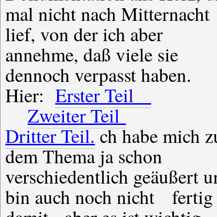
mal nicht nach Mitternacht
lief, von der ich aber
annehme, daß viele sie
dennoch verpasst haben.
Hier:
Erster Teil
Zweiter Teil
Dritter Teil.
ch habe mich z
Platzanweiser ist der Wähle
dem Thema ja schon
Also: Warten wir es ab, meine
verschiedentlich geäußert u
Herrn, wie die Bürg
bin auch noch nicht fertig
entscheiden. Und: Halten Sie